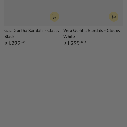
Gaia Gurkha Sandals - Classy
Vera Gurkha Sandals - Cloudy
Black
White
正
正
1,299
.00
1,299
.00
$
$
常
常
價
價
格
格