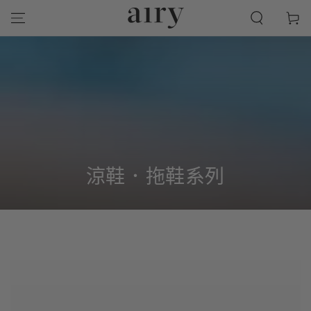
跳到內容
物
車
商
涼鞋．拖鞋系列
品
系
列: