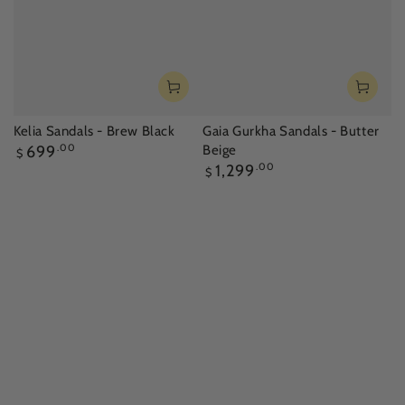
Kelia Sandals - Brew Black
Gaia Gurkha Sandals - Butter
正
699
.00
Beige
$
常
正
1,299
.00
$
價
常
格
價
格