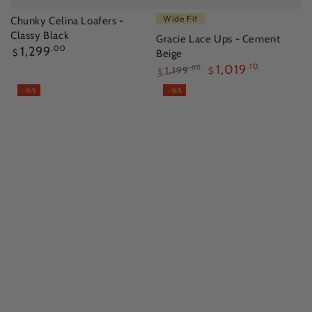
Wide Fit
Chunky Celina Loafers -
Classy Black
Gracie Lace Ups - Cement
正
1,299
.00
$
Beige
常
1,019
.10
1,199
.00
$
$
價
正
減
格
–16%
–16%
常
價
價
價
格
格