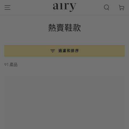
跳到內容
物
車
商
熱賣鞋款
品
系
過濾和排序
列:
91 產品