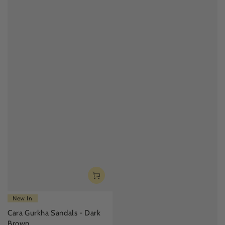
New In
Cara Gurkha Sandals - Dark
Brown