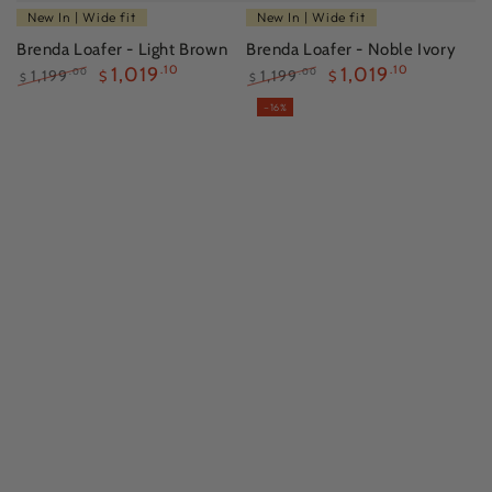
New In | Wide fit
New In | Wide fit
Brenda Loafer - Light Brown
Brenda Loafer - Noble Ivory
1,019
.10
1,019
.10
1,199
1,199
.00
.00
$
$
$
$
正
減
正
減
–16%
常
價
常
價
價
價
價
價
格
格
格
格