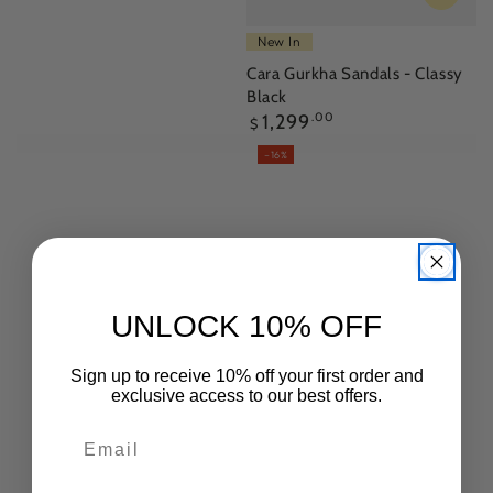
New In
Cara Gurkha Sandals - Classy
Black
正
1,299
.00
$
常
–16%
價
格
UNLOCK 10% OFF
Sign up to receive 10% off your first order and
exclusive access to our best offers.