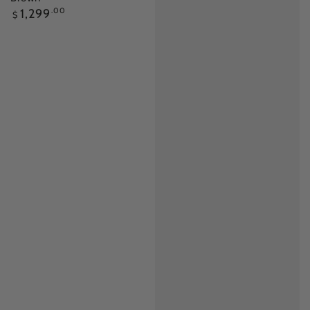
正
1,299
.00
$
常
價
格