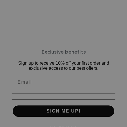
履けます。
ソックス合わせで春靴として。
指や肌をあまり露出しないので冷えが気になる人のサマー
スタイルにも。
つま先が閉じたグルカシューズはソックス合わせがしやす
く、
ブラック×ホワイトソックス
Exclusive benefits
カフェブラウン×ライトグレーソックス
など様々な組み合わせをお楽しみください。
Sign up to receive 10% off your first order and
exclusive access to our best offers.
柔らかい足あたりのソフトレザーを使用。履くごとに足
に馴染みます
低反発クッションが足の負担を軽減。お仕事、お買い物
等デイリー使いにもおすすめです。
中敷：3㎜厚低反発クッション
ワイズ：2E相当
SIGN ME UP!
ヒール：1.5cm
素材：牛革、合成底
原産国：日本