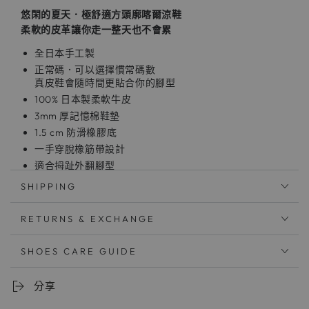
悠閑的夏天．極舒適方頭廓喀爾涼鞋
柔軟的皮革讓你走一整天也不會累
全日本手工製
正常碼．可以選擇慣常碼數
真皮鞋會隨時間更貼合你的腳型
100% 日本製柔軟牛皮
3mm 厚記憶棉鞋墊
1.5 cm 防滑橡膠底
一手穿脫橡筋帶設計
適合拇趾外翻腳型
乾布擦拭．使用皮革專用清潔及保養用品
SHIPPING
春から秋まで使えるシューズサンダル
RETURNS & EXCHANGE
コバステッチ仕様の角ばったスクエアトウはトレンド感が
SHOES CARE GUIDE
あり、メンズライクなスタイルにもぴったり。
スカートやワンピースの外しアイテムとしてもおすすめで
す。
分享
内ゴム仕様のストラップは外す手間いらずで片手でサッと