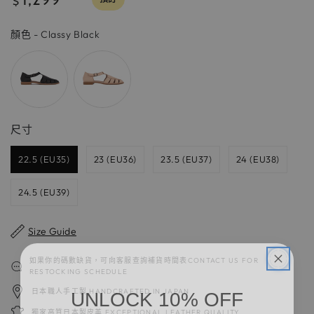
$
常
價
顏色
顏色
-
Classy Black
格
尺寸
尺寸
22.5 (EU35)
23 (EU36)
23.5 (EU37)
24 (EU38)
24.5 (EU39)
Size Guide
如果你的碼數缺貨，可向客服查詢補貨時間表CONTACT US FOR
RESTOCKING SCHEDULE
UNLOCK 10% OFF
日本職人手工製 HANDCRAFTED IN JAPAN
獨家高質日本製皮革 EXCEPTIONAL LEATHER QUALITY