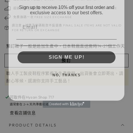
Sign up to receive 10% off your first order and
exclusive access to our best offers.
超過70年造鞋經驗 70＋YEARS OF SHOES MAKING EXPERIENCE
免費換碼一次 FREE SIZE EXCHANGE
請注意：減價及斷碼鞋款不設退換 FINAL SALE ITEMS ARE NOT VALID
FOR RETURN OR EXCAHNGE
預訂鞋子一般是追加生產中，日本鞋廠直送需時14-21個工作天
SIGN ME UP!
預訂
NO, THANKS
職人手工製皮鞋程序繁複及生產需時，出貨後會立即寄出，請
耐心等候，感謝你支持手工藝品！
可取件在
Hysan Shop 717
通常會在 2-4 天內準備就緒
查看店鋪信息
PRODUCT DETAILS