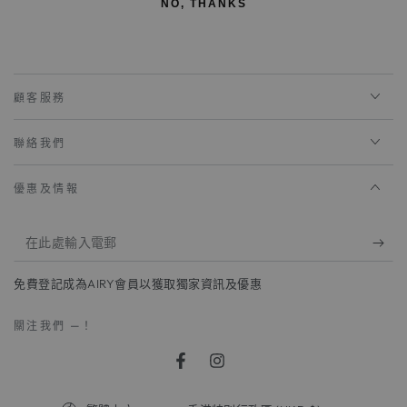
NO, THANKS
サイズ感：普通。いつも通りのサイズがおすすめです。
顧客服務
聯絡我們
優惠及情報
在
此
免費登記成為AIRY會員以獲取獨家資訊及優惠
處
輸
關注我們 —！
入
Facebook
Instagram
電
語
國