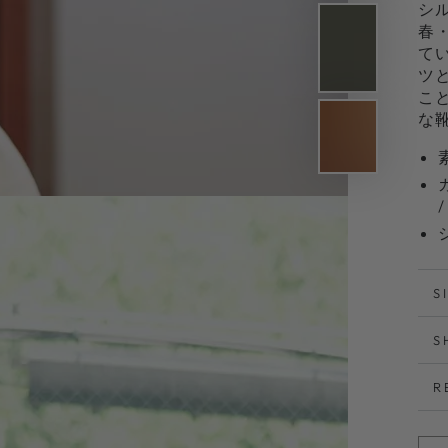
シ
春
て
ツ
こ
な
S
S
R