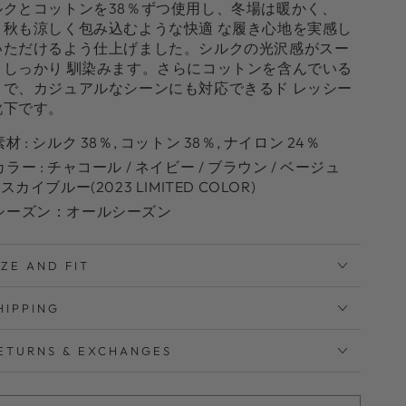
ルクとコットンを38％ずつ使用し、冬場は暖かく、
・秋も涼しく包み込むような快適 な履き心地を実感し
いただけるよう仕上げました。シルクの光沢感がスー
としっかり 馴染みます。さらにコットンを含んでいる
とで、カジュアルなシーンにも対応できるド レッシー
靴下です。
素材 : シルク 38％, コットン 38％, ナイロン 24％
カラー : チャコール / ネイビー / ブラウン / ベージュ
/ スカイブルー(2023 LIMITED COLOR)
シーズン：オールシーズン
IZE AND FIT
HIPPING
ETURNS & EXCHANGES