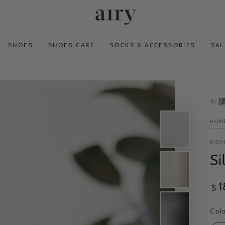
SHOES
SHOES CARE
SOCKS & ACCESSORIES
SAL
✨
HOM
NISH
Si
Reg
1
$
pri
Col