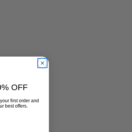
0% OFF
your first order and
r best offers.