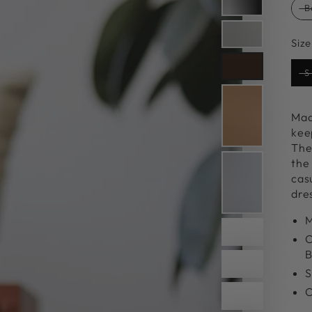
B
Size
S
Mad
n
kee
ia
The 
the
al
cas
dres
M
B
C