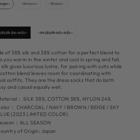
eige
Brown
Black
Size
 (EUR 36-40)
M (EUR 40-43)
e of 38% silk and 38% cotton for a perfect blend to
p you warm in the winter and cool in spring and fall.
silk gives luxurious lustre, for pairing with suits while
 cotton blend leaves room for coordinating with
ual outfits. They are the dress socks that do both
sy and casual equally well.
aterial：
SILK 38%, COTTON 38%, NYLON 24%
Color：
CHARCOAL / NAVY / BROWN / BEIGE / SKY
LUE (2023 LIMITED COLOR)
Season：
ALL SEASON
ountry of Origin: Japan