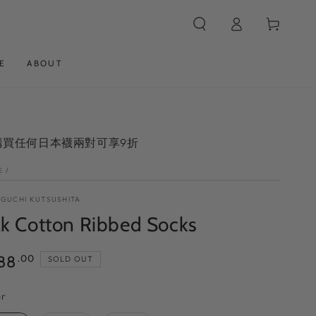
Log
Cart
in
E
ABOUT
 購買任何日本襪兩對可享9折
E
/
IGUCHI KUTSUSHITA
lk Cotton Ribbed Socks
ular
88
.00
SOLD OUT
ce
Color
or