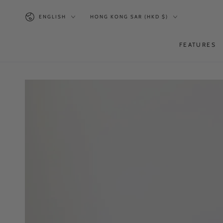
SKIP TO
Language
Country/region
CONTENT
ENGLISH
HONG KONG SAR (HKD $)
FEATURES
SKIP TO PRODUCT
INFORMATION