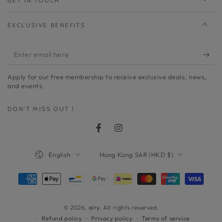
GET IN TOUCH
EXCLUSIVE BENEFITS
Enter
email
Apply for our free membership to receive exclusive deals, news,
here
and events.
DON'T MISS OUT !
Facebook
Instagram
Language
Country/region
English
Hong Kong SAR (HKD $)
Payment
methods
© 2026,
airy
. All rights reserved.
Refund policy
Privacy policy
Terms of service