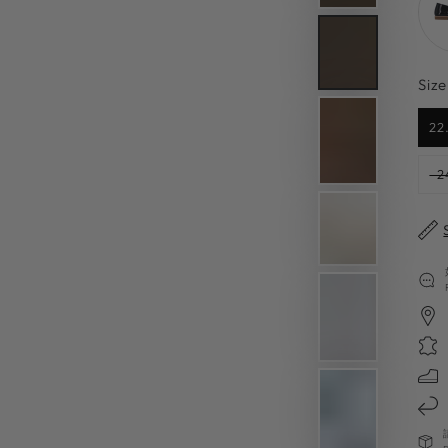
Size
22
2