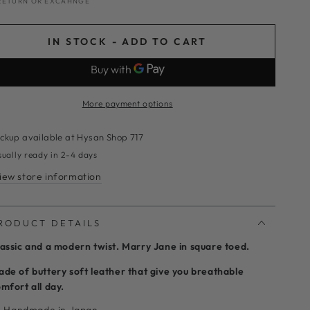
RETURN OR EXCAHNGE
IN STOCK - ADD TO CART
More payment options
ickup available at
Hysan Shop 717
sually ready in 2-4 days
iew store information
RODUCT DETAILS
assic and a modern twist. Marry Jane in square toed.
de of buttery soft leather that give you breathable
mfort all day.