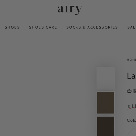
SHOES
SHOES CARE
SOCKS & ACCESSORIES
SAL
HOM
La
👜
1,
$
Reg
pri
Col