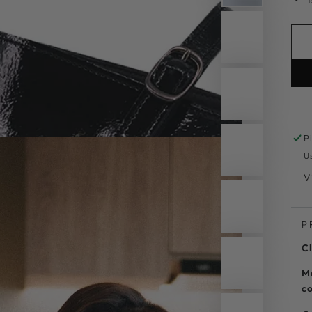
P
U
V
P
Cl
Ma
co