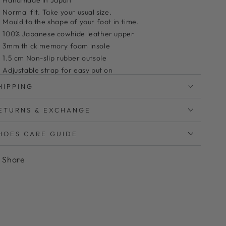
Handmade in Japan
Normal fit. Take your usual size.
Mould to the shape of your foot in time.
100% Japanese cowhide leather upper
3mm thick memory foam insole
1.5 cm Non-slip rubber outsole
Adjustable strap for easy put on
Clean with leather cleaner and a microfiber cloth
HIPPING
ETURNS & EXCHANGE
番人気のストラップシューズにスクエアトウの新作が登場
ました。
HOES CARE GUIDE
っきりシャープな印象のスクエアトウは合わせ方次第で大
っぽくも、フェミニンにも◎
Share
ンプルながらもピースのステッチがトラッドな印象をプラ
ソックスと合わせて秋の足元を楽しむのもおすすめです！
かかとが抜けやすい方にとってもオススメストラップシ