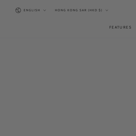
SKIP TO
Language
Country/region
CONTENT
ENGLISH
HONG KONG SAR (HKD $)
FEATURES
SKIP TO PRODUCT
INFORMATION