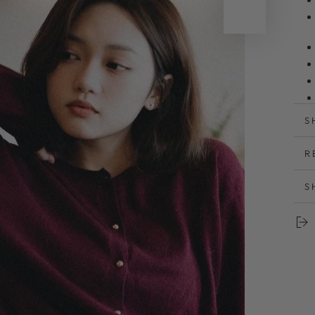
S
R
定
し
S
す
人
シ
ス
柄