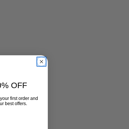
ューズ
長さ調整の出来るストラップでが甲の高さに合わせてし
っかりホールド。
尾錠内側には隠しゴムがあるので、脱ぎ履きはストラッ
プを外さずに出来ます。
素足、ソックス、タイツとも相性◎秋の足元を楽しんで
柔らかい足あたりのソフトレザーを使用。履くごとに足
に馴染みます
低反発クッションが足の負担を軽減。お仕事、お買い物
等デイリー使いにもおすすめです。
0% OFF
your first order and
r best offers.