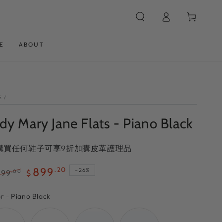
Log
Cart
in
E
ABOUT
E
/
dy Mary Jane Flats - Piano Black
 購買任何鞋子可享9折加購皮革護理品
899
.20
–26%
199
.00
$
ular
Sale
ce
price
Color
or
-
Piano Black