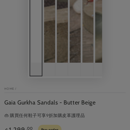
HOME
/
Gaia Gurkha Sandals - Butter Beige
👜 購買任何鞋子可享9折加購皮革護理品
Regular
1,299
.00
Pre-order