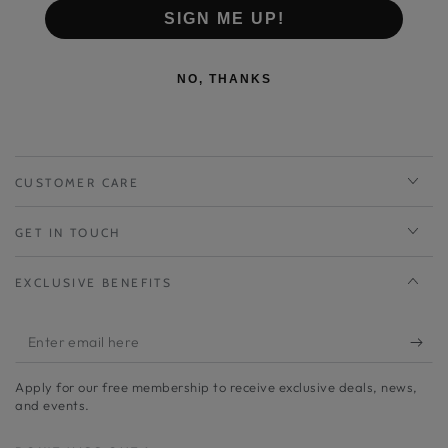
素材：牛革、合成底
SIGN ME UP!
原産国：日本
サイズ感：普通。いつも通りのサイズがおすすめです。
NO, THANKS
CUSTOMER CARE
GET IN TOUCH
EXCLUSIVE BENEFITS
Enter
email
Apply for our free membership to receive exclusive deals, news,
here
and events.