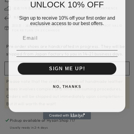
UNLOCK 10% OFF
超過70年造鞋經驗 70＋YEARS OF SHOES MAKING EXPERIENCE
Sign up to receive 10% off your first order and
免費換碼一次 FREE SIZE EXCHANGE
exclusive access to our best offers.
請注意：減價及斷碼鞋款不設退換 FINAL SALE ITEMS ARE NOT VALID
FOR RETURN OR EXCAHNGE
Pre order shoes are handcrafted in progress. They will be
shipped from Japan factory to you in 14-21 business days.
SIGN ME UP!
PRE ORDER
Please note that the craftsmanship of handmade leather
NO, THANKS
shoes involves complex and time-consuming procedures.
Orders will be shipped out immediately upon completion—
But it will worth the wait!
Pickup available at
Hysan Shop 717
Usually ready in 2-4 days