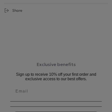
す。
内ゴム仕様のストラップは外す手間いらずで片手でサッと
Share
履けます。
ソックス合わせで春靴として。
指や肌をあまり露出しないので冷えが気になる人のサマー
スタイルにも。
つま先が閉じたグルカシューズはソックス合わせがしやす
く、
ブラック×ホワイトソックス
カフェブラウン×ライトグレーソックス
など様々な組み合わせをお楽しみください。
Exclusive benefits
Sign up to receive 10% off your first order and
柔らかい足あたりのソフトレザーを使用。履くごとに足
exclusive access to our best offers.
に馴染みます
低反発クッションが足の負担を軽減。お仕事、お買い物
等デイリー使いにもおすすめです。
中敷：3㎜厚低反発クッション
ワイズ：2E相当
ヒール：1.5cm