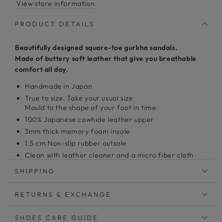
View store information
PRODUCT DETAILS
Beautifully designed square-toe gurkha sandals.
Made of buttery soft leather that give you breathable
comfort all day.
Handmade in Japan
True to size. Take your usual size
Mould to the shape of your foot in time.
100% Japanese cowhide leather upper
3mm thick memory foam insole
1.5 cm Non-slip rubber outsole
Clean with leather cleaner and a micro fiber cloth
SHIPPING
春から秋まで使えるシューズサンダル
コバステッチ仕様の角ばったスクエアトウはトレンド感が
RETURNS & EXCHANGE
あり、メンズライクなスタイルにもぴったり。
スカートやワンピースの外しアイテムとしてもおすすめで
SHOES CARE GUIDE