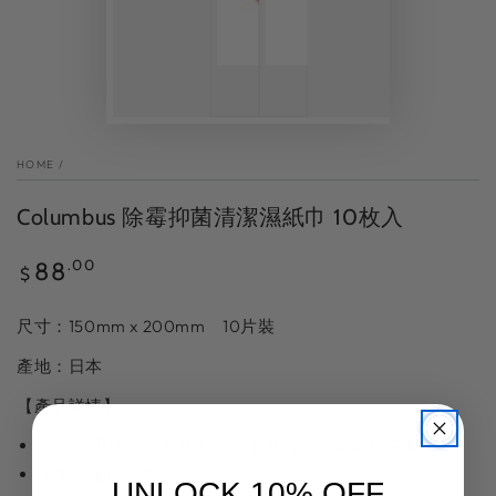
HOME
/
Columbus 除霉抑菌清潔濕紙巾 10枚入
Regular
.00
88
$
price
尺寸：150mm x 200mm 10片裝
產地：日本
【產品詳情
】
一次性濕紙巾，有效去除皮革製品上的霉菌和污垢
抑制黴菌的生長
UNLOCK 10% OFF