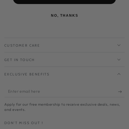
NO, THANKS
CUSTOMER CARE
GET IN TOUCH
EXCLUSIVE BENEFITS
Enter
email
Apply for our free membership to receive exclusive deals, news,
here
and events.
DON'T MISS OUT !