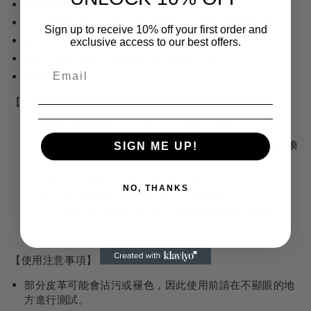
適用於天然皮革、人造皮等皮鞋及皮革製品
不適用於麂皮、鞣製皮革、蛇皮、鱷魚皮等特殊皮革。
Sign up to receive 10% off your first order and
液體：弱酸性
exclusive access to our best offers.
成分：酒精溶劑、抗菌劑、抗黴菌劑、水
材質: 不織布
【使用方法
】
打開表面的翻蓋，一次取出一張即可使用。
擦去皮革表面的黴菌或污垢。若面積較大，擦拭時請換
SIGN ME UP!
片材的另一面。
在通風處陰乾，徹底乾燥後，建議塗上適當的皮革膏保養。
NO, THANKS
使用後，請務必將蓋子蓋緊，以免乾燥。
*工作時請戴上手套和口罩，避免接觸或吸入黴菌。
【使用注意事項】
部分皮革可能會沾污或褪色，因此使用前請在不顯眼的地
方進行測試。