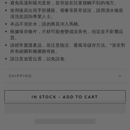
避免高溫和陽光直射，並存放在兒童接觸不到的地方。
使用後若出現手部腫脹、發癢等異常狀況，請用清水徹底
清洗並諮詢專業人士。
本品不溶於水，請勿將其沖入馬桶。
根據保存條件，片材可能會變成淡黃色，但這並不影響品
質。
請經常愛護產品，並注意陰涼、通風等儲存方法。*並非對
所有細菌和黴菌都有效。
請注意放置位置，以免誤食。
SHIPPING
IN STOCK - ADD TO CART