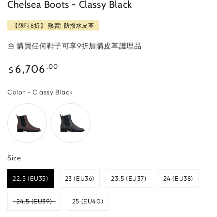
Chelsea Boots - Classy Black
【限時8折】 熱賣! 防撥水皮革
👜 購買任何鞋子可享9折加購皮革護理品
Regular
6,706
.00
$
price
Color
Color
-
Classy Black
Size
Size
22.5 (EU35)
23 (EU36)
23.5 (EU37)
24 (EU38)
24.5 (EU39)
25 (EU40)