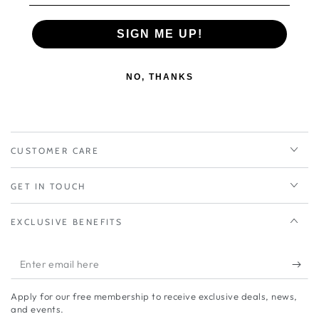
入れも簡単！
（完全防水ではありません）
SIGN ME UP!
撥水加工を施したソフトレザーを使用。汚れも落としや
NO, THANKS
すくお手入れも簡単！（完全防水ではありません）
柔らかい足あたりのソフトレザーを使用。履くごとに足
に馴染みます
脱ぎ履きのし易いサイドゴア仕様
取り外し可能のふかふかカップインソール（中敷）仕
CUSTOMER CARE
様。
初登場の軽量でグリップの効いたソール
GET IN TOUCH
EXCLUSIVE BENEFITS
中敷：カップインソール仕様(取り外し可能)
ワイズ：2E相当
Enter
ヒール：約3.5cm
筒丈：約13cm（23.5cm時）
email
素材：牛革(撥水加工)、合成底
Apply for our free membership to receive exclusive deals, news,
here
and events.
原産国：日本