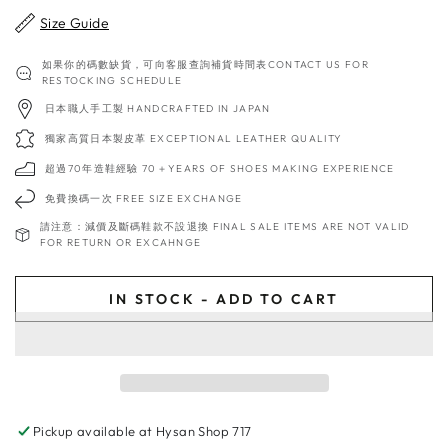
Size Guide
如果你的碼數缺貨，可向客服查詢補貨時間表CONTACT US FOR
RESTOCKING SCHEDULE
UNLOCK 10% OFF
日本職人手工製 HANDCRAFTED IN JAPAN
獨家高質日本製皮革 EXCEPTIONAL LEATHER QUALITY
Sign up to receive 10% off your first order and
exclusive access to our best offers.
超過70年造鞋經驗 70＋YEARS OF SHOES MAKING EXPERIENCE
免費換碼一次 FREE SIZE EXCHANGE
請注意：減價及斷碼鞋款不設退換 FINAL SALE ITEMS ARE NOT VALID
FOR RETURN OR EXCAHNGE
IN STOCK - ADD TO CART
SIGN ME UP!
NO, THANKS
Pickup available at
Hysan Shop 717