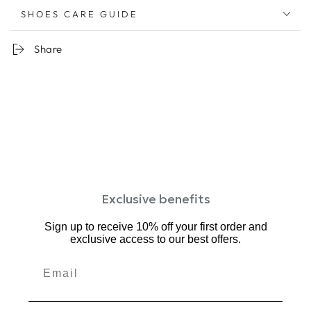
100% cowhide leather upper
SHOES CARE GUIDE
Water-repellent upper leather
3.5 cm Light-weight and non-slip outsole
Share
Detachable thick comfy insole cushion
Clean with leather cleaner and a microfiber cloth
去年の人気ブーツ【スクエアサイドゴアブーツ】を軽量で
滑りにくい底にアップデート。
更に快適になりました。
スクエアトウのスタイリッシュなサイドゴアブーツ
Exclusive benefits
スクエアトゥ＆太すぎない筒周りで綺麗めなシルエット。
Sign up to receive 10% off your first order and
定番のブラックに加え、ニュアンスカラーを取り入れたカ
exclusive access to our best offers.
ラーラインナップで
ベーシックなデザインも洗練された印象に。
ヒールはスタイルアップを叶える3.5㎝。安定感のあるヒー
ルで歩きやすいです。
撥水加工を施したソフトレザーは汚れも落としやすくお手