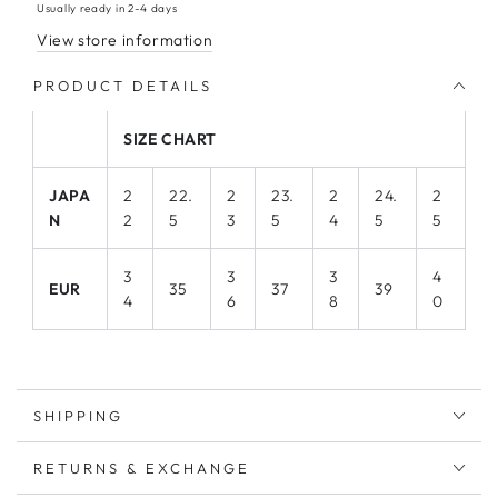
Usually ready in 2-4 days
View store information
PRODUCT DETAILS
SIZE CHART
JAPA
2
22.
2
23.
2
24.
2
N
2
5
3
5
4
5
5
3
3
3
4
EUR
35
37
39
4
6
8
0
Made of buttery soft leather that give you breathable
SHIPPING
comfort all day from the first day.
Handmade in Japan
RETURNS & EXCHANGE
True to size. Take your usual size.