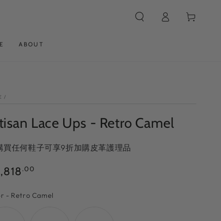
Log
Cart
in
E
ABOUT
E
/
tisan Lace Ups - Retro Camel
 購買任何鞋子可享9折加購皮革護理品
ular
,818
.00
ce
Color
or
-
Retro Camel