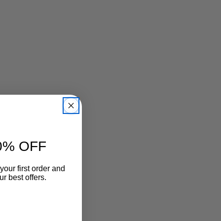
に馴染みます。
中敷：5mm厚クッション
ワイズ：2E相当
ヒール：約1.5cm
表素材：牛革、合成底
原産国：日本
0% OFF
your first order and
r best offers.