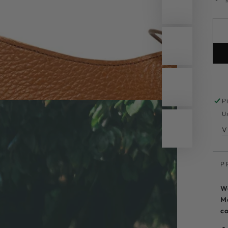
P
U
V
P
Wa
Ma
co