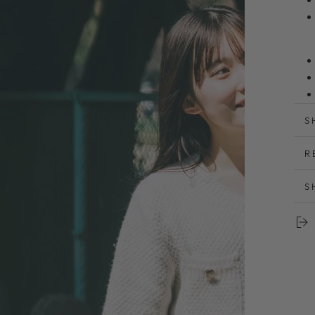
S
シ
R
5
で
S