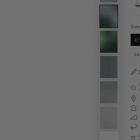
Size
22
24