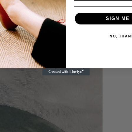
SIGN ME 
NO, THAN