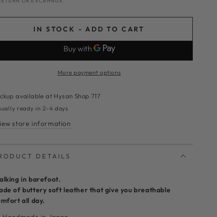
RETURN OR EXCAHNGE
IN STOCK - ADD TO CART
More payment options
ickup available at
Hysan Shop 717
sually ready in 2-4 days
iew store information
RODUCT DETAILS
lking in barefoot.
de of buttery soft leather that give you breathable
mfort all day.