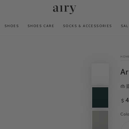
SHOES
SHOES CARE
SOCKS & ACCESSORIES
SAL
HOM
Ar
👜
Reg
4
$
pri
Col