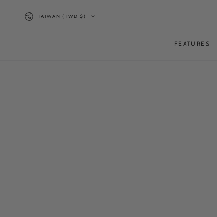
SKIP TO
Country/region
CONTENT
TAIWAN (TWD $)
FEATURES
SKIP TO PRODUCT
INFORMATION