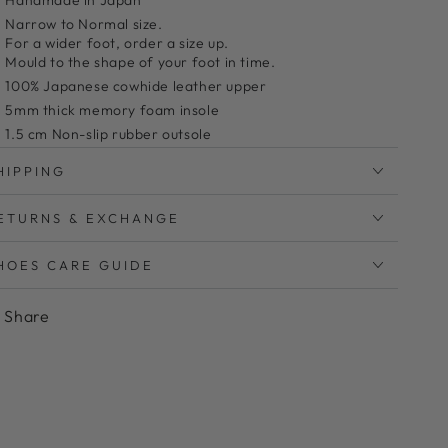
Handmade in Japan
Narrow to Normal size.
For a wider foot, order a size up.
Mould to the shape of your foot in time.
100% Japanese cowhide leather upper
5mm thick memory foam insole
1.5 cm Non-slip rubber outsole
Clean with leather cleaner and a microfiber cloth
HIPPING
ンプルなレースアップシューズ。
ETURNS & EXCHANGE
ｍｍ厚のふかふかクッション入りでお仕事用にもオススメ
す。
HOES CARE GUIDE
大人気のレースアップシューズ
Share
柔らかくストレスフリーな履き心地
屈曲性の良いソール。まるで素足で歩いているような快
適な履き心地。
アッパーは紐で調節が出来るので、お仕事など長時間の
着用にもオススメです。
柔らかい足あたりのソフトレザーを使用。履くごとに足