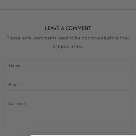
LEAVE A COMMENT
Please note, comments need to be approved before they
are published.
Name
Email
Comment