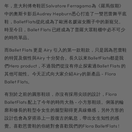
年，意大利傅奇鞋匠Salvatore Ferragamo為《羅馬假期》
中的奧斯卡影后Audrey Hepburn悉心打造了一雙芭蕾舞平底
鞋，BalletFlats從此成為了歐洲名媛淑女圈子中的新寵兒。
時至今日，Ballet Flats 已經成為了普羅大眾鞋櫃中必不可少
的時尚單品。⁠⁠⁠⁠
而Ballet Flats 更是 Airy 引入的第一款鞋款，只是因為芭蕾鞋
的特質及個性與Airy 十分契合。長久以來BalletFlats都是我
們Hero product，不過我們從沒有停止探索過Ballet Flats 的
其他可能性。今天正式向大家介紹Airy的新產品 - Flora
Ballet Flats。⁠⁠⁠⁠
有別於之前的圓形鞋頭，亦沒有採用尖頭的設計，Flora
BalletFlats 配上了今年的時尚大熱 - 小方形鞋頭。俐落的輪
廓和修長的鞋型令女生的腿型顯得更具線條感，另外方形的
設計也會為穿搭添上一股復古的氣息，帶出女生知性的感
覺。喜歡芭蕾鞋的你絕對會喜歡我們的Flora BalletFlats !⁠⁠⁠⁠