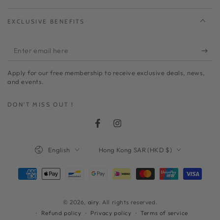
EXCLUSIVE BENEFITS
Enter
email
Apply for our free membership to receive exclusive deals, news,
here
and events.
DON'T MISS OUT !
Facebook
Instagram
Language
Country/region
English
Hong Kong SAR (HKD $)
Payment
methods
© 2026,
airy
. All rights reserved.
Refund policy
Privacy policy
Terms of service