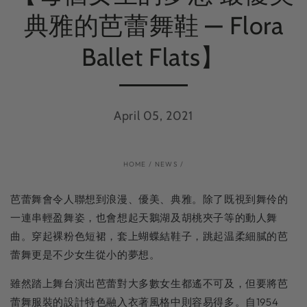
典雅的芭蕾舞鞋 — Flora
Ballet Flats】
April 05, 2021
HOME
/
NEWS
/
芭蕾舞會令人聯想到浪漫、優美、典雅。除了既視到舞伶的
一連串輕盈舞姿，也會想起天鵝湖及胡桃夾子等的動人舞
曲。穿起裸粉色短裙，套上蝴蝶結鞋子，跳起温柔細膩的芭
蕾舞更是不少女生從小的夢想。⁠⁠⁠⁠
雖然踏上舞台演出芭蕾對大多數女生都遙不可及，但要將芭
蕾舞服裝的設計特色融入衣著風格中則容易得多。自1954