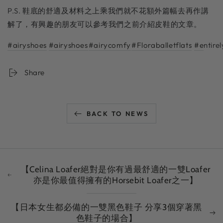
P.S. 鞋底的舒適及材料之上乘我們就不花額外篇幅去再作講
解了，有興趣的朋友可以參考我們之前介紹皮鞋的文章。⁠⁠
#airyshoes
#airyshoes
⁠⁠
#airycomfy
⁠⁠
#Floraballetflats
⁠⁠
#e
ntir
Share
BACK TO NEWS
【Celina Loafer絕對是你有過最舒適的一雙Loafer
亦是你最值得擁有的Horsebit Loafer之一】
【日本女生都必備的一雙黑色鞋子 分享3個穿著黑
色鞋子的場合】