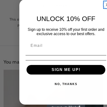
POST COMMENT
UNLOCK 10% OFF
This site is protected by hCaptcha and the hCaptcha
Privacy Policy
and
Terms of Service
apply.
Sign up to receive 10% off your first order and
exclusive access to our best offers.
You may also like
SIGN ME UP!
NO, THANKS