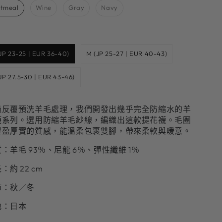
tmeal
Wine
Gray
Navy
Size
(JP 23-25 | EUR 36-40)
M (JP 25-27 | EUR 40-43)
(JP 27.5-30 | EUR 43-46)
過反覆預洗羊毛處理，我們開發出幾乎完全防縮水的羊
襪系列。選用防縮羊毛紗線，編織出這款提花襪。毛圈
豐盈厚實的質感，能溫柔包裹雙腳，帶來柔軟與暖意。
：羊毛 93％、尼龍 6％、彈性纖維 1％
：約 22 cm
節：秋／冬
地：日本