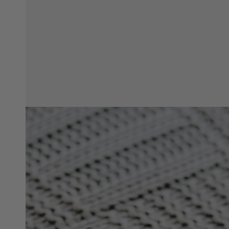
態
{{
inde
}}
開
放
媒
體