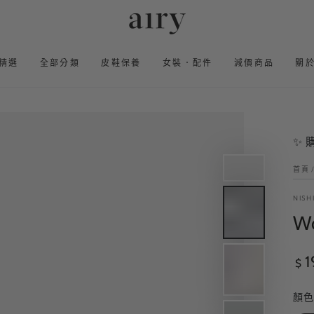
精選
全部分類
皮鞋保養
女裝．配件
減價商品
關
✨
首頁
NISH
Wo
正
1
$
常
價
顏色
格