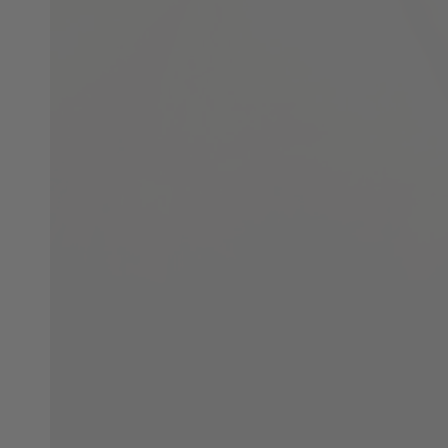
在
模
態
4
開