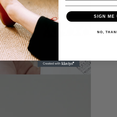
SIGN ME 
NO, THAN