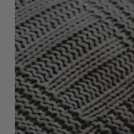
在
模
態
1
開
放
媒
體