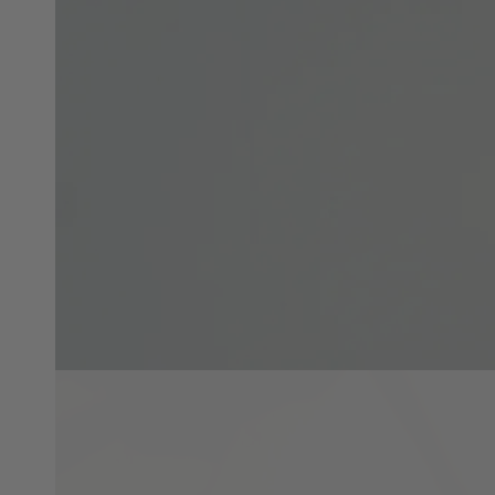
在
模
態
3
開
放
媒
體