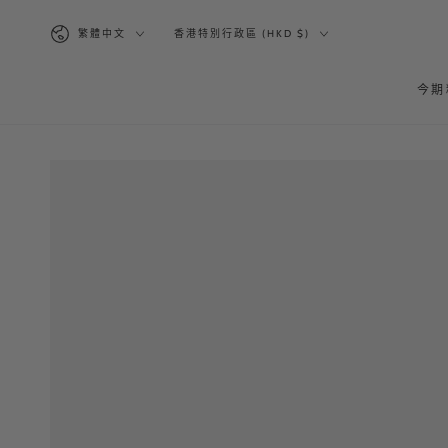
跳到內容
語
國
繁體中文
香港特別行政區 (HKD $)
言
家/
地
今期
區
跳轉到產品信息
在
模