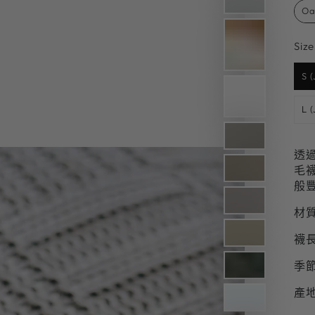
Oa
x
Size
S 
L 
透
毛
般
材質
襪長
季
產