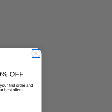
0% OFF
your first order and
r best offers.