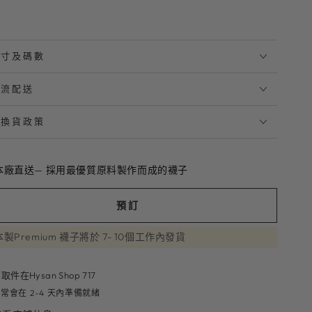
尺寸及碼數
物流配送
退換貨政策
本廠直送— 採用最優質原料製作而成的襪子
預訂
製Premium 襪子將於 7- 10個工作內發貨
可取件在
Hysan Shop 717
常會在 2-4 天內準備就緒