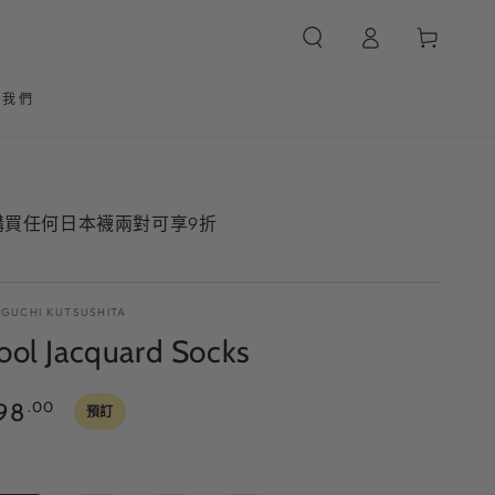
購
登
物
入
車
於我們
 購買任何日本襪兩對可享9折
/
IGUCHI KUTSUSHITA
ol Jacquard Socks
98
.00
預訂
顏色