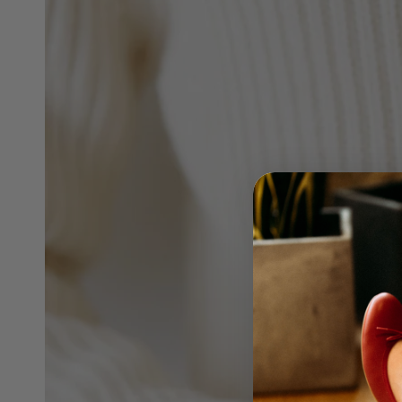
在
模
態
2
開
放
媒
體