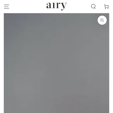
跳到內容
物
車
跳轉到產品信息
在
模
態
1
開