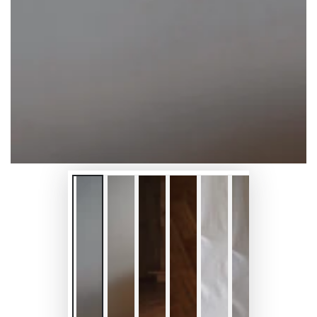
放
媒
體