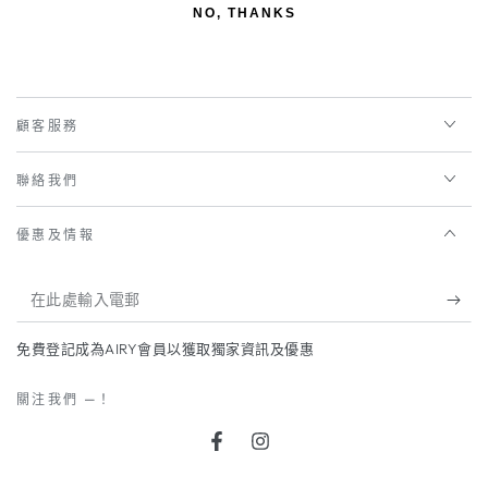
NO, THANKS
顧客服務
聯絡我們
優惠及情報
在
此
免費登記成為AIRY會員以獲取獨家資訊及優惠
處
輸
關注我們 —！
入
Facebook
Instagram
電
語
國