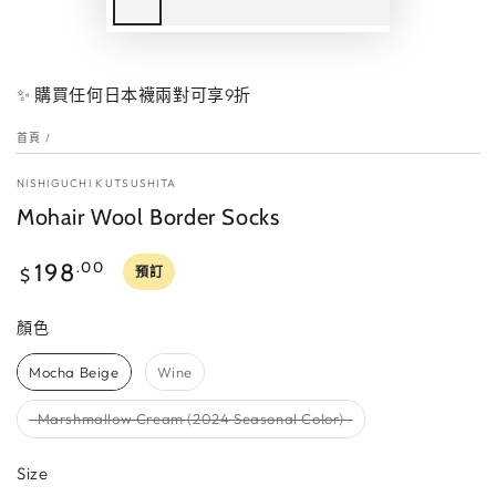
✨ 購買任何日本襪兩對可享9折
首頁
/
NISHIGUCHI KUTSUSHITA
Mohair Wool Border Socks
UNLOCK 10% OFF
正
198
.00
預訂
$
Sign up to receive 10% off your first order and
常
exclusive access to our best offers.
價
顏色
顏色
格
Mocha Beige
Wine
Marshmallow Cream (2024 Seasonal Color)
SIGN ME UP!
Size
Size