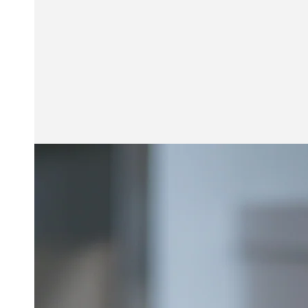
態
{{
inde
}}
開
放
媒
體