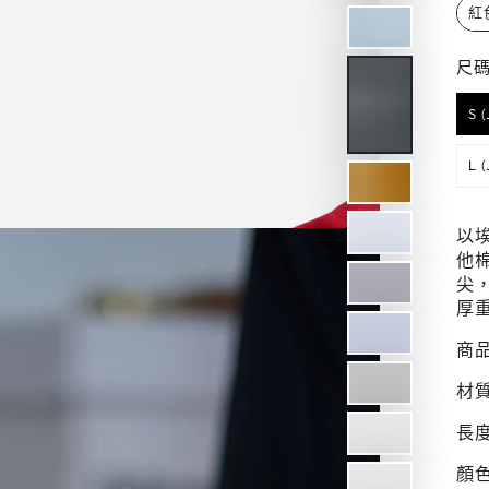
紅
x
尺
S 
L 
以埃
他棉
尖
厚
商品
材質
長度
顏