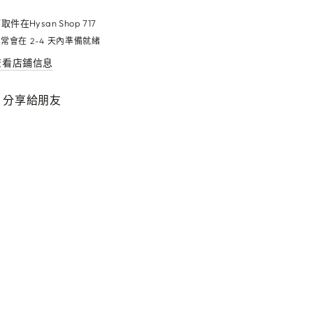
可取件在
Hysan Shop 717
常會在 2-4 天內準備就緒
查看店鋪信息
分享給朋友