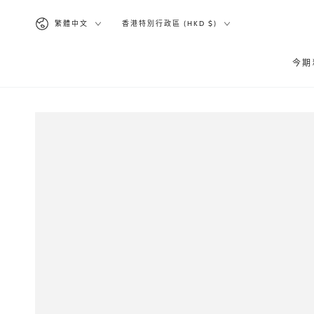
跳到內容
語
國
繁體中文
香港特別行政區 (HKD $)
言
家/
地
今期
區
跳轉到產品信息
在
模