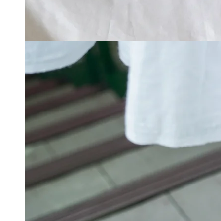
在
模
態
4
開
放