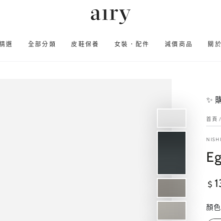
精選
全部分類
皮鞋保養
女裝．配件
減價商品
關
✨
首頁
NISH
Eg
正
1
$
常
價
顏色
格