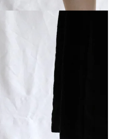
SIGN ME 
NO, THAN