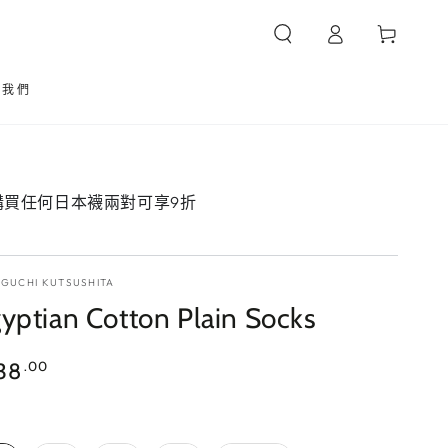
購
登
物
入
車
於我們
 購買任何日本襪兩對可享9折
/
IGUCHI KUTSUSHITA
yptian Cotton Plain Socks
38
.00
顏色