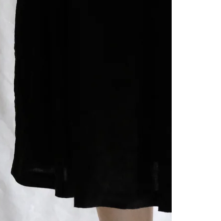
UNLOCK 1
Sign up to receive 10% off 
exclusive access to ou