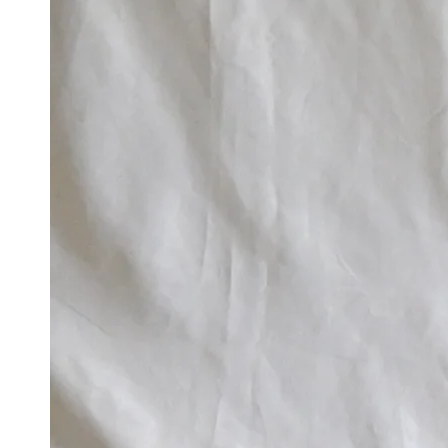
在
模
態
2
開
放
媒
體