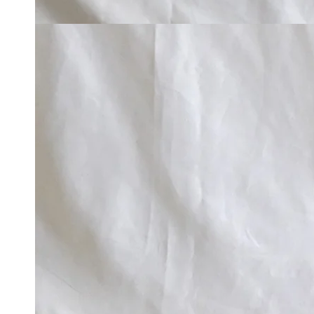
在
模
態
3
開
放
媒
體