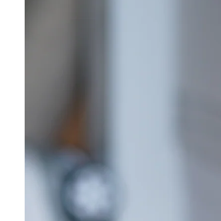
在
模
態
1
開
放
媒