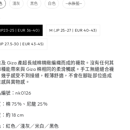
色
淺灰
黑色
白色
水族藍
尺碼
碼
(JP23-25 | EUR 36-40)
M (JP 25-27 | EUR 40-43)
(JP 27.5-30 | EUR 43-45)
及 Giza 產超長絨棉精緻編織而成的襪款。沒有任何其
種能帶來與 Giza 棉相同的柔滑觸感。手工無縫縫合襪
，幾乎感受不到接縫，輕薄舒適，不會在腳趾部位造成
重感與異物感。
編號：nk0126
：棉 75％、尼龍 25％
：約 18 cm
色：紅色／淺灰／米白／黑色