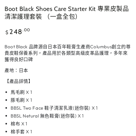
Boot Black Shoes Care Starter Kit 專業皮製品
清潔護理套裝 （一盒全包）
正
.00
248
$
常
價
Boot Black 品牌源自日本百年鞋膏生產商Columbus創立的尊
格
貴皮鞋保養系列，產品用於各類型高級皮革品護理，多年來
獲得良好口碑
產地：日本
【產品詳情
】
UNLOCK 10% OFF
馬毛刷 X 1
豚毛刷 X 1
Sign up to receive 10% off your first order and
BBSL Two Face 鞋子清潔乳液(迷你裝) X 1
exclusive access to our best offers.
BBSL Netural 無色鞋膏(迷你裝) X 1
棉布 X 1
棉手套 X 1