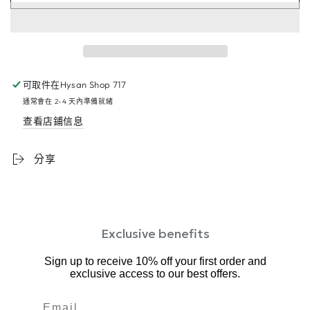
可取件在
Hysan Shop 717
通常會在 2-4 天內準備就緒
查看店鋪信息
分享
Exclusive benefits
Sign up to receive 10% off your first order and
exclusive access to our best offers.