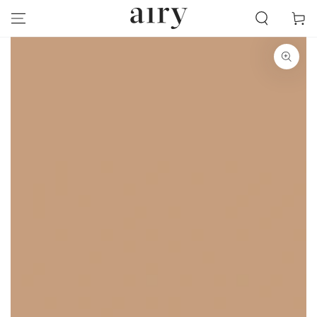
跳到內容
物
車
跳轉到產品信息
在
模
態
1
開
放