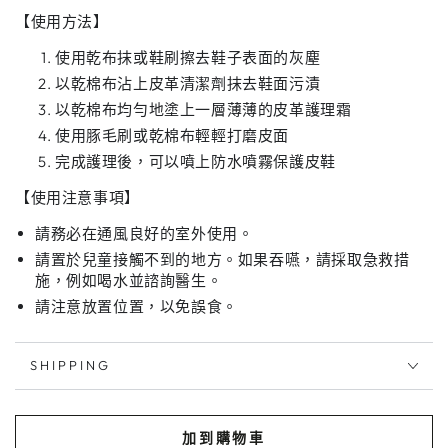
【使用方法
】
使用乾布抹或鞋刷擦去鞋子表面的灰塵
SIGN ME UP!
以乾棉布沾上皮革清潔劑抹去鞋面污漬
以乾棉布均勻地塗上一層薄薄的皮革護理霜
NO, THANKS
使用豚毛刷或乾棉布輕輕打磨皮面
完成護理後，可以噴上防水噴霧保護皮鞋
【使用注意事項】
請務必在通風良好的室外使用。
請置於兒童接觸不到的地方。如果吞嚥，請採取急救措
施，例如喝水並諮詢醫生。
請注意放置位置，以免誤食。
SHIPPING
加到購物車