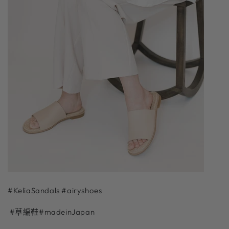
#KeliaSandals #airyshoes
#草編鞋#madeinJapan