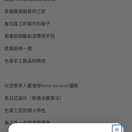
是個做高跟鞋的工匠
每位員工所製作的鞋子
都會因經驗和習慣而不同
就像廚師一樣
也是手工藝品的特性
以往很多人都覺得
Kelia Sandals
偏狹
是日式設計（較
適合
腳穿法）
也是工匠的個人特色
為了進一步提高舒適度