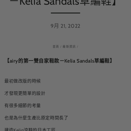
－Kelia Sandals草編鞋】
9月 21, 2022
首頁
/
最新資訊
/
【airy的第一雙自家鞋款－Kelia Sandals草編鞋】
最初做改版的時候
才發現更簡單的設計
有很多細節的考量
也是為什麼生產比原定時間長了
建造
Kelia涼鞋
的日本工匠